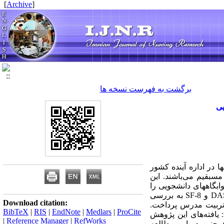
]
Archive
[
برگشت به فهرست نسخه ها
یی
 در اداره آینده کشور
مسبقیم می‌باشند. این
بگاههای دانشجویی را
مقایسه کند. روش کار: این پژوهش از نوع توصیفی - مقطعی می‌باشد که با استفاده از پرسشنامه‌های DASS21 و SF-8 به بررسی
Download citation:
تربیت مدرس پرداخت.
BibTeX
|
RIS
|
EndNote
|
Medlars
|
ProCite
ا: یافته‌های این پژوهش
|
Reference Manager
|
RefWorks
7/71% از استرس رنج می‌برند. همچنین در این مطالعه