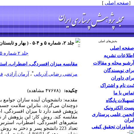
[
صفحه اصلی
]
بخش‌های اصلی
جلد ۲، شماره ۵ و ۴-۵ - ( بهار و تابستان ۱۳۸۶ ۱۳۸۶ )
صفحه اصلی
جلد ۲ شماره ۵ و ۴-۵ صفحات ۳۸-۳۱
اطلاعات نشریه
آرشیو مجله و مقالات
مقایسه میزان افسردگی، اضطراب، استرس
برای نویسندگان
*
مرتضی رضایی آدریانی
،
آرمان آزادی
،
فض
برای داوران
ثبت نام و اشتراک
چکیده:
(۴۷۶۷۸ مشاهده)
تماس با ما
مقدمه: دانشجویان آینده سازان جوامع به
تسهیلات پایگاه
دوچندان می‌گردد. بنابراین سلامت جسم و
پست الکترونیک
پژوهش قصد دارد تا میزان افسردگی، ا
انجمن علمی پرستاری
ایران
متغیرهای افسردگی، اضطراب، استرس و 
مشاوران تحقیق کیفی
تعداد 223 دانشجو پسر و دختر به