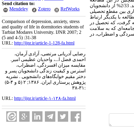
Send citation to:
مشخص شد که میزان افسردگی، اضطراب و استرس در بین دانشجویان پسر بیش از دانشجویان دختر می‌باشد. 2/33% از دانشجویان
Mendeley
Zotero
RefWorks
ط معناداری بین مقطع تحصیلی
عه با یکدیگر ارتباط
Comparison of depression, anxiety, stress
جه گرفت، که تحصیل در
and quality of life in dormitories students of
امعه‌ای که به سلامت
Tarbiat Modares University. IJNR 2007; 2
 افسردگی و اضطراب، در
(5 and 4-5) :31-38
URL:
http://ijnr.ir/article-1-128-fa.html
رضایی آدریانی مرتضی، آزادی آرمان،
احمدی فضل ا...، واحدیان عظیمی امیر.
مقایسه میزان افسردگی، اضطراب،
استرس و کیفیت زندگی دانشجویان پسر و
دختر مقیم خوابگاه‌های دانشجویی . نشریه
پژوهش پرستاری ایران. ۱۳۸۶; ۲ (۵ و ۴-۵)
:۳۱-۳۸
URL:
http://ijnr.ir/article-۱-۱۲۸-fa.html