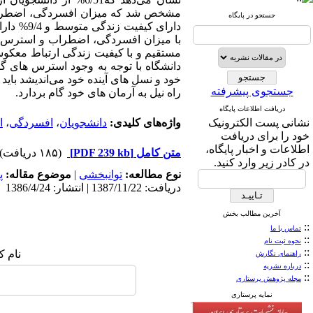
جستجو در پایگاه
دارای کی
با میزان افسردگی، اضطراب و استرس و 
مستقیم و با کیفیت زندگی ارتباط معکوسی
دانشگاه با توجه به وجود استرس های گ
خود و نسل های آینده خود می‌اندیشد بای
جستجوی پیشرفته
راه نیل به آرمان های خود گام بردارد.
دریافت اطلاعات پایگاه
نشانی پست الکترونیک
واژه‌های کلیدی:
دانشجویان
،
افسردگی
،
ا
خود را برای دریافت
اطلاعات و اخبار پایگاه،
متن کامل
[PDF 239 kb]
(۱۸۵ دریافت)
در کادر زیر وارد کنید.
نوع مطالعه:
توانبخشی
|
موضوع مقاله:
پ
دریافت: 1387/11/22 | انتشار: 1386/4/24
آخرین مطالب بخش
::
تماس با ما
::
نحوه ثبت نام
::
نام ک
راهنمای نگارش
::
درباره نشریه
::
مجله پژوهش پرستاری
نمایه پرستاری