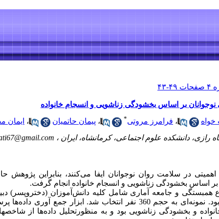
جوانان بر اساس بخشودگی زناشویی و انسجام خانواده
*
خواه
،
فرامرز مروتی
،
پیمان حاتمیان
،
ایمان م
 رازی، دانشکده علوم اجتماعی، کرمانشاه، ایران ،
ati67@gmail.com
ا اهمیتی در سلامت روان نوجوانان ایفا می‌کنند، بنابراین پژوهش 
 اساس بخشودگی زناشویی و انسجام خانواده انجام گرفت.
مبستگی و جامعه آماری شامل کلیه دانش‌آموزان (دختروپسر) دبی
شهرکرمانشاه در سال تحصیلی 95 -96 بود. نمونه‌ای به حجم 360 نفر انتخاب شد. ابزا
س (DASS)، انسجام خانواده و بخشودگی زناشویی بود و به منظورتحلیل داده‌ها از 