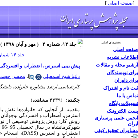
[
صفحه اصلی
]
بخش‌های اصلی
جلد ۱۴، شماره ۴ - ( مهر و آبان ۱۳۹۸ )
صفحه اصلی
جلد ۱۴ شماره ۴ صفحات ۴۹-۴۳
اطلاعات نشریه
آرشیو مجله و مقالات
پیش بینی استرس، اضطراب و افسردگی نو
برای نویسندگان
دلنیا شیخ اسمعیلی
،
محسن حجت 
برای داوران
کارشناسی ارشد مشاوره خانواده، دانشگاه
ثبت نام و اشتراک
تماس با ما
چکیده:
(۴۴۳۹ مشاهده)
تسهیلات پایگاه
مقدمه: از آنجایی که خانواده‌ها نقش ب
پست الکترونیک
استرس، اضطراب و افسردگی نوجوانان بر
انجمن علمی پرستاری
روش کار: روش پژوهش توصیفی از نوع ه
ایران
مشاوران تحقیق کیفی
اضطراب و استر