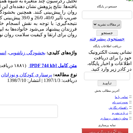
تحلیل رگرسیون چند متغیره به شیوه همز
جستجو در پایگاه
روان را پیش‌بینی کنند. همچنین بخشودگ
ضریب تأثیر 40/0، 26/0 و 39/0 پیش‌بینی کنند و رابطه منفی معناداری در سطح (001/0P<) در بین آنها وجود دارد.
نتیجه‌گیری: با توجه به نقش انسجام 
فرزندان پیشنهاد می‌شود خانواده‌ها به 
روان برای ارتقا و کیفیت سلامت روان نوجو
جستجوی پیشرفته
دریافت اطلاعات پایگاه
نشانی پست الکترونیک
واژه‌های کلیدی:
بخشودگی زناشویی
،
انسج
خود را برای دریافت
اطلاعات و اخبار پایگاه،
متن کامل
[PDF 744 kb]
(۱۸۸۱ دریافت)
در کادر زیر وارد کنید.
نوع مطالعه:
پرستاری کودکان و نوزادان
|
دریافت: 1397/1/3 | انتشار: 1398/7/10
آخرین مطالب بخش
::
تماس با ما
::
نحوه ثبت نام
::
راهنمای نگارش
::
درباره نشریه
::
مجله پژوهش پرستاری
نمایه پرستاری