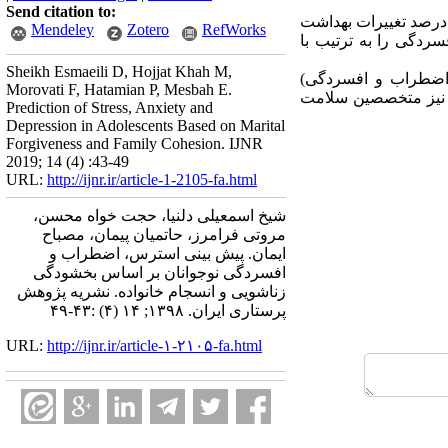
Send citation to:
ته‌ها: نتایج پژوهش نشان دهنده‌ای این است. متغیرهای بخشودگی زناشویی و انسجام خانواد باهم می‌توانند 51 درصد تغییرات بهداشت
Mendeley
Zotero
RefWorks
سردگی را به ترتیب با
Sheikh Esmaeili D, Hojjat Khah M,
 اضطراب و افسردگی)
Morovati F, Hatamian P, Mesbah E.
 و نیز متخصصین سلامت
Prediction of Stress, Anxiety and
Depression in Adolescents Based on Marital
Forgiveness and Family Cohesion. IJNR
2019; 14 (4) :43-49
URL:
http://ijnr.ir/article-1-2105-fa.html
شیخ اسمعیلی دلنیا، حجت خواه محسن،
مروتی فرامرز، حاتمیان پیمان، مصباح
ایمان. پیش بینی استرس، اضطراب و
افسردگی نوجوانان بر اساس بخشودگی
زناشویی و انسجام خانواده. نشریه پژوهش
پرستاری ایران. ۱۳۹۸; ۱۴ (۴) :۴۳-۴۹
URL:
http://ijnr.ir/article-۱-۲۱۰۵-fa.html