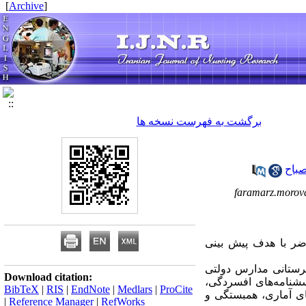
]
Archive
[
برگشت به فهرست نسخه ها
صباح
faramarz.morov
حاضر با هدف پیش بینی
رستانی مدارس دولتی
Download citation:
ر جمع آوری داده‌ها پرسشنامه‌های افسردگی،
BibTeX
|
RIS
|
EndNote
|
Medlars
|
ProCite
شاخصهای آماری، همبستگی و
|
Reference Manager
|
RefWorks