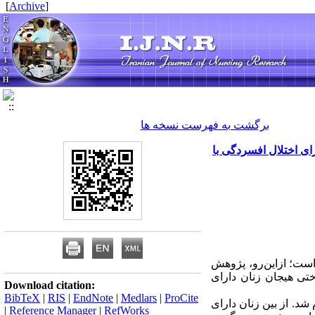
]
Archive
[
برگشت به فهرست نسخه ها
ای اختلال افسردگی با
ست؛ ازاین‌رو، پژوهش
تی هیجان زنان دارای
Download citation:
BibTeX
|
RIS
|
EndNote
|
Medlars
|
ProCite
د. از بین زنان دارای
|
Reference Manager
|
RefWorks