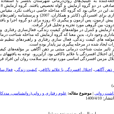
عه‌کننده به کلینیک‌های روان‌درمانی شهرستان بابلسر با استفاد
در
ند، این در حالی بود که گروه گاه مداخله خاصی دریافت نکرد. مقیا
جهانی بهداشت، مقیاس فعال‌سازی رفتاری برای افسردگی (کانتر و 
(گارنفسکی و کراجی، 2007) در مراحل پیش آزمون، پس آزمون و پیگیری 45 ر
 درون- بین گروهی مورد تجزیه و تحلیل قرار گرفت.
وه آزمایش و کنترل در مؤلفه‌های کیفیت زندگی، فعال‌سازی رفتاری و
داری وجود دارد، بدین معنا که گروه آزمایش که مداخله شناخت درمان
مولفه های کیفت زندگی، فعال سازی رفتاری و راهبردهای تنظیم ش
 ایجاد شده در مرحله پیگیری نیز پایدار بوده است.
 تاثیر مثبت شناخت درمانی مبتنی بر ذهن آگاهی بر مؤلفه‌های کیف
اختلال افسردگی با علائم ناکافی بود. ازاین‌رو، توجه به یافته­های به
ختلال مزمن افسردگی اساسی مورد توجه تیم سلامت روان این افراد قر
 ذهن آگاهی
،
اختلال افسردگی با علائم ناکافی
،
کیفیت زندگی
،
فعال‌سا
داشت روانی
|
موضوع مقاله:
علوم رفتاری و روانی(روانشناسی، مددکار
ارسال پیام به نویسنده مسئول