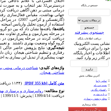
اختلال افسردگی با علائم ناکافی مراج
جستجو در پایگاه
درمانی مبتنی بر ذهن آگاهی دریافت کرد
استفاده از آزمون تحلیل واریانس آمیخته
یافته‌ها:
یافته‌ها نشان داد که بین دو گر
جستجوی پیشرفته
در مرحله پس‌آزمون و پیگیری تفاوت معنا
دریافت کردند در مرحله پس‌آزمون در 
دریافت اطلاعات پایگاه
گروه گواه وضعیت بهتری داشتند و تغییرات
نشانی پست الکترونیک
نتیجه‌گیری
: نتایج پژوهش حاضر حاکی از
خود را برای دریافت
رفتاری و تنظیم شناختی هیجان زنان دارای 
اطلاعات و اخبار پایگاه،
جهت پیشگیری از تبدیل این بیماری به ا
در کادر زیر وارد کنید.
واژه‌های کلیدی:
شناخت درمانی مبتنی بر
شناختی هیجان.
آخرین مطالب بخش
::
تماس با ما
متن کامل
[PDF 355 kb]
(۱۱۳۴ دریافت)
::
نحوه ثبت نام
::
راهنمای نگارش
نوع مطالعه:
روانپرستاری و پرستاری به
::
درباره نشریه
دریافت: 1399/4/14 | پذیرش: 1399/11/1 | انتشار: 1400/4/10
::
مجله پژوهش پرستاری
نمایه پرستاری