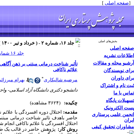
[
صفحه اصلی
]
بخش‌های اصلی
جلد ۱۶، شماره ۲ - ( خرداد و تیر ۱۴۰۰ )
صفحه اصلی
جلد ۱۶ شماره ۲ صفحات ۳۷-۲۳
اطلاعات نشریه
آرشیو مجله و مقالات
تأثیر شناخت درمانی مبتنی بر ذهن آگاهی
علائم ناکافی
برای نویسندگان
برای داوران
*
مرضیه شالیکاری
،
بهرام میرزائی
ثبت نام و اشتراک
دانشجو دکتری دانشگاه آزاد اسلامی- واح
تماس با ما
تسهیلات پایگاه
چکیده:
(۳۶۲۴ مشاهده)
پست الکترونیک
مقدمه:
اختلال دوره افسردگی با علائم ن
انجمن علمی پرستاری
حاضر باهدف تاثیر شناخت درمانی مبتن
ایران
اختلال افسردگی با علائم ناکافی انجام ش
مشاوران تحقیق کیفی
روش کار‌:
پژوهش حاضر در قالب یک طرح ن