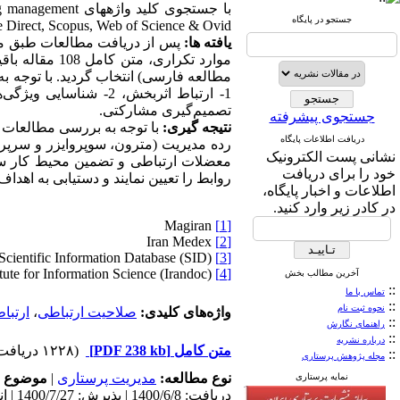
با جستجوی کلید واژه­های
ng management
جستجو در پایگاه
e Direct, Scopus, Web of Science & Ovid
یافته­ ها:
پس از دریافت مطالعات طبق معی
مطالعه فارسی) انتخاب گردید. با توجه 
تصمیم‌گیری مشارکتی.
جستجوی پیشرفته
نتیجه گیری:
با توجه به بررسی مطالعات 
دریافت اطلاعات پایگاه
رده مدیریت (مترون، سوپروایزر و سرپرست
نشانی پست الکترونیک
معضلات ارتباطی و تضمین محیط کار سالم
خود را برای دریافت
روابط را تعیین نمایند و دستیابی به اهداف
اطلاعات و اخبار پایگاه،
در کادر زیر وارد کنید.
Magiran
[1]
Iran Medex
[2]
Scientific Information Database (SID)
[3]
Iranian Research Institute for Information Science (Irandoc)
[4]
آخرین مطالب بخش
::
تماس با ما
::
نحوه ثبت نام
واژه‌های کلیدی:
صلاحیت ارتباطی
،
ارتبا
::
راهنمای نگارش
::
درباره نشریه
متن کامل
[PDF 238 kb]
(۱۲۲۸ دریافت)
::
مجله پژوهش پرستاری
نوع مطالعه:
مدیریت پرستاری
|
موضوع م
نمایه پرستاری
دریافت: 1400/6/8 | پذیرش: 1400/7/27 | انتشار: 1400/10/10