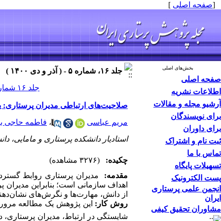
[
صفحه اصلی
]
بخش‌های اصلی
جلد ۱۶، شماره ۵ - ( آذر و دی ۱۴۰۰ )
صفحه اصلی
جلد ۱۶ شماره ۵ صفحات ۱۸-۱۰
اطلاعات نشریه
آرشیو مجله و مقالات
صلاحیت‌های ارتباطی مدیران پرستاری: 
برای نویسندگان
مریم عباسی
،
فاطمه حاجی با
برای داوران
استادیار دانشکده پرستاری و مامایی، دان
ثبت نام و اشتراک
تماس با ما
چکیده:
(۳۲۷۶ مشاهده)
تسهیلات پایگاه
مقدمه:
مدیران پرستاری روابط گسترده­
پست الکترونیک
اهداف سازمانی است؛ بنابراین مدیران پرس
انجمن علمی پرستاری
از دانش، مهارت‌ها و نگرش‌های نشان‌دهند
ایران
روش کار:
این پژوهش یک مطالعه مروری 
مشاوران تحقیق کیفی
شایستگی در ارتباط، مدیران پرستاری، در