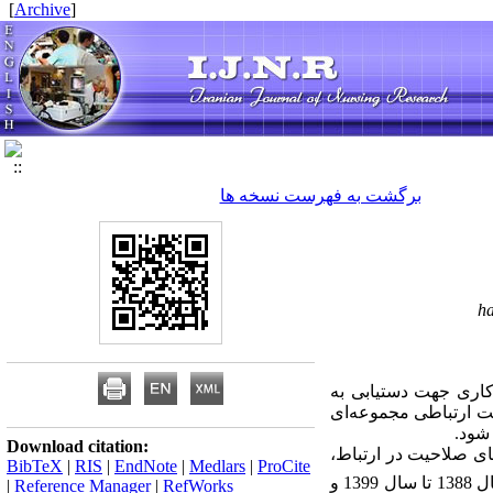
]
Archive
[
برگشت به فهرست نسخه ها
h
 کاری جهت دستیابی به
حیت ارتباطی مجموعه‌ای
 شود.
Download citation:
ی صلاحیت در ارتباط،
BibTeX
|
RIS
|
EndNote
|
Medlars
|
ProCite
از سال 1388 تا سال 1399 و
|
Reference Manager
|
RefWorks