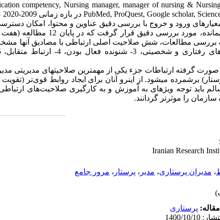
ation competency, Nursing manager, manager of nursing & Nursi
PubMed, ProQuest, Google scholar, Scienc
در بازه زمانی 2009-2020 صورت گرفت.
ارهای ورود و خروج با بررسی دقیق عناوین و محتوا، امکان دسترس
موارد تکراری، متن کامل 108 مقاله باقیمانده، مورد
به بررسی مطالعات، شش صلاحیت اصلی ارتباطی با مصادیق آن­ها مشخص 
صورت گرفته ارتباطات جزء یکی از مهم­ترین صلاحیت­های مدیریتی مدی
ار) برشمرده می­شود. از این­رو آنان برای ایجاد روابط قوی‌تر (تقوی
 باید توجه ویژه­ای به آموزش و به کارگیری صلاحیت‌های ارتباطی 
 سازمان را موثرتر گردانند.
ط
،
مدیران پرستاری
،
مدیر
،
پرستار
،
مرور جامع
قاله:
پرستاری