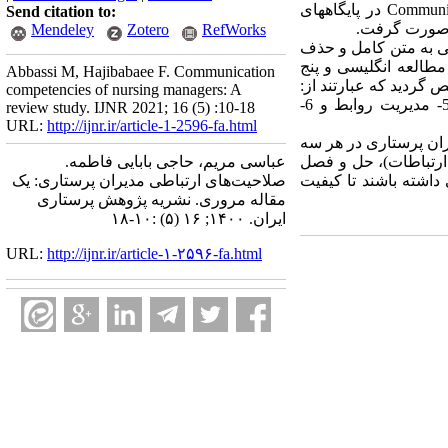
Communic
در پایگاه­های
Send citation to:
Mendeley
Zotero
RefWorks
ی به متن کامل و حذف
 بررسی دقیق قرار گرفت که در پایان 12 مطالعه (هفت مطالعه انگلیسی و پنج
Abbassi M, Hajibabaee F. Communication
گردید که عبارتند از:
competencies of nursing managers: A
1- ارتباط اثربخش، 2- شناسایی ویژگی‌های رفتاری و شخصیتی، 3- شنونده فعال بودن، 4- ارتباط متقابل، 5- مدیریت روابط و 6-
review study. IJNR 2021; 16 (5) :10-18
URL:
http://ijnr.ir/article-1-2596-fa.html
ران پرستاری در هر سه
ت ارتباطات)، حل و فصل
عباسی مریم، حاجی بابایی فاطمه.
داشته باشند تا کیفیت
صلاحیت‌های ارتباطی مدیران پرستاری: یک
مقاله مروری. نشریه پژوهش پرستاری
ایران. ۱۴۰۰; ۱۶ (۵) :۱۰-۱۸
URL:
http://ijnr.ir/article-۱-۲۵۹۶-fa.html