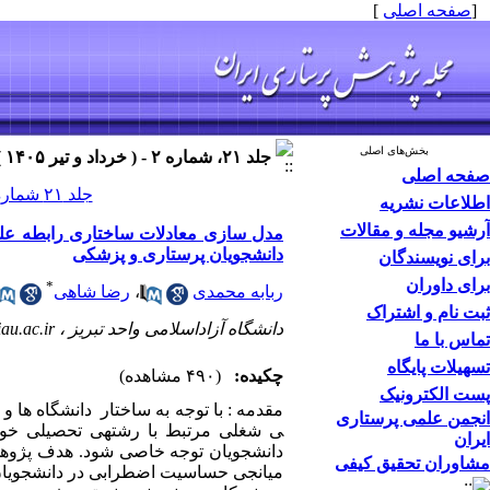
[
صفحه اصلی
]
بخش‌های اصلی
جلد ۲۱، شماره ۲ - ( خرداد و تیر ۱۴۰۵ )
صفحه اصلی
جلد ۲۱ شماره ۲ صفحات ۱۰۴-۹۱
اطلاعات نشریه
آرشیو مجله و مقالات
مدل سازی معادلات ساختاری رابطه ع
دانشجویان پرستاری و پزشکی
برای نویسندگان
برای داوران
*
ربابه محمدی
،
رضا شاهی
ثبت نام و اشتراک
دانشگاه آزاداسلامی واحد تبریز ،
au.ac.ir
تماس با ما
تسهیلات پایگاه
چکیده:
(۴۹۰ مشاهده)
پست الکترونیک
انجمن علمی پرستاری
ی شغلی مرتبط با رشته­ی تحصیلی خود
ایران
دانشجویان توجه خاصی شود. هدف پژوه
مشاوران تحقیق کیفی
میانجی حساسیت اضطرابی در دانشجویان ر