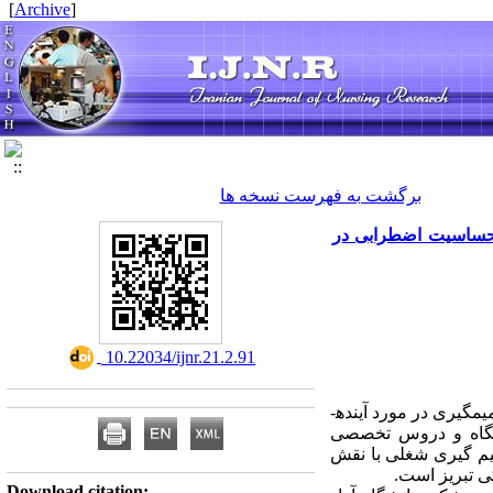
]
Archive
[
برگشت به فهرست نسخه ها
حساسیت اضطرابی در
‎ 10.22034/ijnr.21.2.91
مقدمه : با توجه به ساختار دانشگاه­ ها و عدم ارتباط کافی آن­ها با صنعت و جامعه، دانشجویان زیادی قادر به تصمیم­گیری در مورد آینده­
نشگاه و دروس تخصصی
­ گیری شغلی با نقش
ی تبریز است.
Download citation: