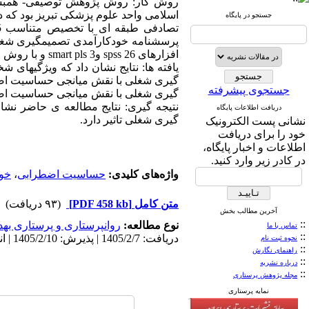
روش کار: روش پژوهش توصیفی- همبستگی
جستجو در پایگاه
افزارهای spss 26 وsmart pls 3 و با روش مدل­سازی معادلات ساختاری با کمترین مربعات جزئی مورد تجزیه و تحلیل قرار گرفت.
یافته ­ها: نتایج نشان داد که ویژگی­های
جستجوی پیشرفته
گیری شغلی با نقش میانجی حساسیت اضطرابی م
نتیجه­ گیری: نتایج مطالعه­ ی حاضر 
دریافت اطلاعات پایگاه
گیری شغلی تاثیر دارد.
نشانی پست الکترونیک
خود را برای دریافت
اطلاعات و اخبار پایگاه،
در کادر زیر وارد کنید.
واژه‌های کلیدی:
حساسیت اضطرابی
،
خو
متن کامل
[PDF 458 kb]
(۹۳ دریافت)
آخرین مطالب بخش
::
نوع مطالعه:
روانپرستاری و پرستاری به
تماس با ما
::
دریافت: 1405/2/7 | پذیرش: 1405/2/10 | انتشار: 1405/2/10
نحوه ثبت نام
::
راهنمای نگارش
::
درباره نشریه
::
مجله پژوهش پرستاری
نمایه پرستاری