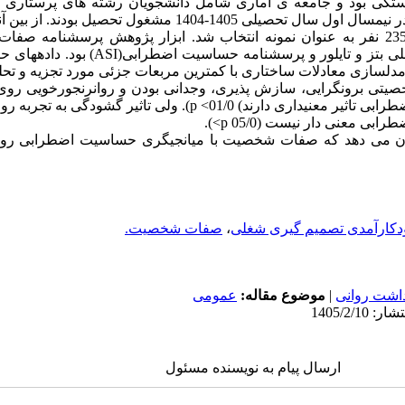
 بود و جامعه ­ی آماری شامل دانشجویان رشته­ ها­ی پرستاری و 
اسلامی واحد علوم پزشکی تبریز بود که در نیمسال اول سال تحصیلی 1405-04
پرسشنامه خودکارآمدی تصمیم­گیری شغلی بتز و تایلور 
 شخصیتی برونگرایی، سازش­ پذیری، وجدانی بودن و روانرنجورخویی رو
گیری شغلی با نقش میانجی حساسیت اضطرابی تاثیر معنی­داری دارند) 01/0> p). 
عنی ­دار نیست (05/0 p>).
نشان می­ دهد که صفات شخصیت با میانجی­گری حساسیت اضطرابی ر
دکارآمدی تصمیم گیری شغلی
،
صفات شخصیت.
داشت روانی
|
موضوع مقاله:
عمومى
ارسال پیام به نویسنده مسئول