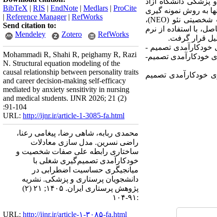
پزشکی دانشگاه­ آزاد
BibTeX
|
RIS
|
EndNote
|
Medlars
|
ProCite
14 مشغول تحصیل بودند. از بین آنها به روش نمونه گیری
|
Reference Manager
|
RefWorks
تصادفی طبقه­ ای با تخصیص متناسب 235 نفر به عنوان نمونه انتخاب شد. ابزار پژوهش پرسشنامه صفات شخصیتی نئو (NEO)،
Send citation to:
و پرسشنامه حساسیت اضطرابی(ASI) بود. داده­های حاصل، با استفاده از نرم
Mendeley
Zotero
RefWorks
ی خودکارآمدی تصمیم ­
Mohammadi R, Shahi R, peighamy R, Razi
ولی تاثیر گشودگی به تجربه روی خودکارآمدی تصمیم­
N. Structural equation modeling of the
causal relationship between personality traits
وی خودکارآمدی تصمیم
and career decision-making self-efficacy
mediated by anxiety sensitivity in nursing
and medical students. IJNR 2026; 21 (2)
:91-104
URL:
http://ijnr.ir/article-1-3085-fa.html
محمدی ربابه، شاهی رضا، پیغامی رعنا،
راضی نسرین. مدل سازی معادلات
ساختاری رابطه علی صفات شخصیت و
خودکارآمدی تصمیم‌گیری شغلی با
میانجیگری حساسیت اضطرابی در
دانشجویان پرستاری و پزشکی. نشریه
پژوهش پرستاری ایران. ۱۴۰۵; ۲۱ (۲)
:۹۱-۱۰۴
URL:
http://ijnr.ir/article-۱-۳۰۸۵-fa.html