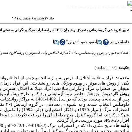
جلد ۲۰، شماره ۶ - ( بهمن و اسفند ۱۴۰۴ )
جلد ۲۰ شماره ۶ صفحات ۱۱-۱
تعیین اثربخشی گروه‌درمانی متمرکز بر هیجان (EFT) بر اضطراب مرگ و نگرانی سلامتی افراد مبتلا به اختلال استرس پس از سانحه‌ی پیچیده
*
فاضله کریمی
،
سید حمید آتش پور
دانشکده علوم تربیتی و روانشناسی، دانشگاه آزاد اسلامی واحد اصفهان (خوراسگان)، اصفها
چکیده:
(۱۰۹۶ مشاهده)
مقدمه:
افراد مبتلا به اختلال استرس پس از سانحه پیچیده از لحاظ ر
یکی از روش های موثر در بهبود ویژگی های روانشناختی این افراد درمان 
هیجان بر اضطراب مرگ و نگرانی سلامتی افراد مبتلا به اختلال استرس پس
روش کار:
روش پژوهش حاضر نیمه آزمایشی بود که با طرح پیش آزمون و
شرکت کردند، اما گروه کنترل هیچ مداخله ای را دریافت نکردند. داده ها
افزار 25-
SPSS
مورد بررسی قرار گرفت.
یافته ها:
نتایج نشان داد که در اضطراب مرگ
(019/32=
F
، 322/1=
df
و 01/0
سانحه‌ی پیچیده بعد از مداخله بین گروه کنترل و آزمایش تفاوت معنادا