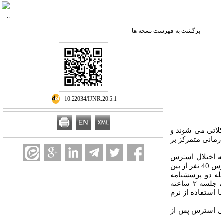
برگشت به فهرست نسخه ها
‎ 10.22034/IJNR.20.6.1
لاتی می شوند و
مانی متمرکز بر
ه اختلال استرس
پس از سانحه‌ی پیچیده بودند که در سال 1402-1401 به مراکز روانشناسی و مشاوره­ی شهر اصفهان مراجعه کرده و به‌صورت نمونه گیری در دسترس 40 نفر از بین
وه قبل و بعد از مداخله دو پرسشنامه
اضطراب مرگ (تمپلر،1970) و افکار اضطرابی (ولز، 1994) را تکمیل نمودند. اعضای گروه آزمایش در گروه‌درمانی متمرکز بر هیجان به مدت ۸ جلسه ۲ ساعته
 استفاده از نرم
لال استرس پس از