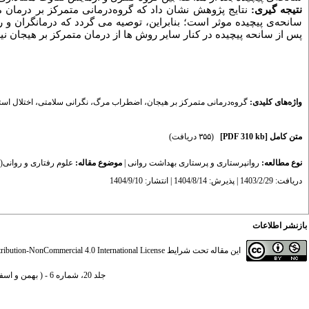
نتیجه گیری:
نتایج پژوهش نشان داد که
گروه‌درمانی متمرکز بر
درمان م
سانحه‌ی پیچیده
موثر است؛
بنابراین، توصیه می گردد که درمانگران و
پس از سانحه پیچیده در کنار سایر روش ها از درمان متمرکز بر هیجان نیز
واژه‌های کلیدی:
گروه‌درمانی متمرکز بر هیجان
،
اضطراب مرگ
،
نگرانی سلامتی
،
اختلال اس
متن کامل
[PDF 310 kb]
(۳۵۵ دریافت)
نوع مطالعه:
روانپرستاری و پرستاری بهداشت روانی
|
موضوع مقاله:
علوم رفتاری و روانی(
دریافت: 1403/2/29 | پذیرش: 1404/8/14 | انتشار: 1404/9/10
بازنشر اطلاعات
این مقاله تحت شرایط
ibution-NonCommercial 4.0 International License
جلد 20، شماره 6 - ( بهمن و اسفند 1404 )