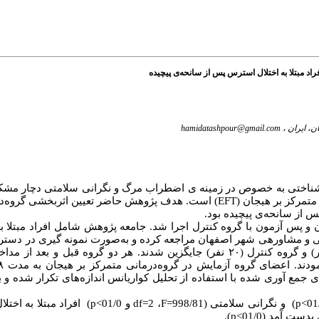
ن، ایران ،
hamidatashpour@gmail.com
وانشناختی به خصوص در زمینه ی اضطراب مرگ و نگرانی سلامتی دچار مشک
متمرکز بر هیجان (
EFT
) است. هدف پژوهش حاضر تعیین اثربخشی گروه‌در
 از سانحه‌ی پیچیده بود.
 پس آزمون با گروه کنترل اجرا شد. جامعه پژوهش شامل افراد مبتلا ب
داوطلبین انتخاب شدند و به شیوه ی تصادفی در گروه آزمایش (۲۰ نفر) و گروه کنترل (۲۰ نفر) جایگزین شدند. هر دو گر
ی جمع آوری شده با استفاده از تحلیل کواریانس اندازه
های تکرار شده و با
>
p
)
و نگرانی سلامتی
(998/81=
F
، 2=
df
و 01/0
>
p
)
افراد مبتلا به اخت
ری بدست آمد
(01/0
p<
).