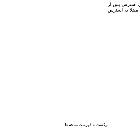
ل استرس پس از
مبتلا به استرس
برگشت به فهرست نسخه ها