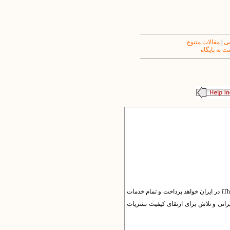
یی
|
مقالات متنوع
 به پایگاه
بر اساس مذاکرات انجام شده، شرکت یکتاوب به عنوان نماینده انحصاری موسسه CASRP انگلستان به ارایه خدمات Crossref و iThenticate در ایران خواهد پرداخت و تمام خدمات
یرانی و تلاش برای ارتقای کیفیت نشریات