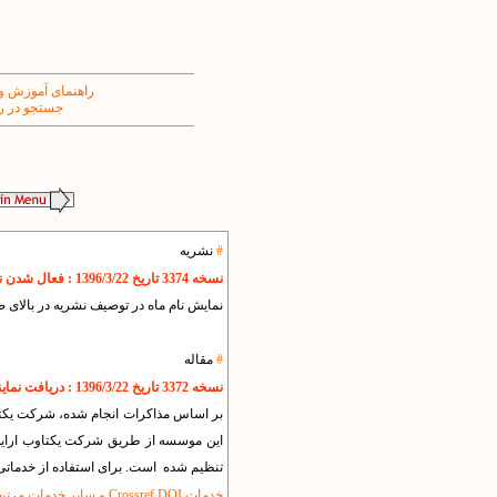
راهنمای آموزش و
جستجو در ر
#
نشریه
نسخه 3374 تاریخ 1396/3/22 : فعال شدن نمایش نام ماه در توصیف نشریه در بالای صفحه مقالات
نمایش نام ماه در توصیف نشریه در بالای ص
#
مقاله
نسخه 3372 تاریخ 1396/3/22 : دریافت نمایندگی رسمی و انحصاری CASRP برای خدمات DOI و سرقت ادبی
این موسسه از طریق شرکت یکتاوب ارایه خو
تنظیم شده است. برای استفاده از خدماتی ک
خدمات Crossref DOI و سایر خدمات مرتبط (کراس مارک و ...)