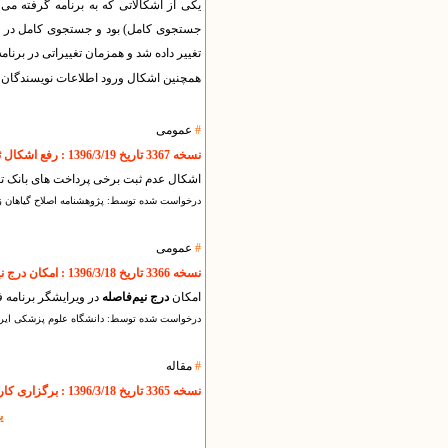
یکی از اشکالاتی که به برنامه گرفته م
جستجوی کامل) بود و جستجوی کامل در ب
تغییر داده شد و همزمان تغییراتی در برن
همچنین اشکال ورود اطلاعات نویسندگان با مرورگر IE برطر
#
عمومی
نسخه 3367 تاریخ 1396/3/19 : رفع اشکال ثبت پرداخت های بانک تجارت در صفحه شخصی
اشکال عدم ثبت برخی پرداخت های بانک
درخواست شده توسط: پژوهشنامه اصلاح گیاهان 
#
عمومی
نسخه 3366 تاریخ 1396/3/18 : امکان درج نیم فاصله در ویرایشگر برنامه
امکان
درج نیم‌فاصله
در ویرایشگر برنامه 
درخواست شده توسط: دانشگاه علوم پزشکی ایر
#
مقاله
نسخه 3365 تاریخ 1396/3/18 : برگزاری کارگاه های نگارش حرفه ای با همکاری موسسه ELSEVIER
ی