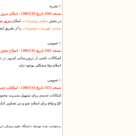
#
نشریه
نسخه 3364 تاریخ 1396/3/18 : امکان مرور مقالات/طرحها/آثار بر اساس موضوع
در بخش
تنظیم موضوعات
، امکان
مرور مق
نشانی فهرست موضوعات
را از طریق ایجا
#
عمومی
نسخه 3361 تاریخ 1396/3/16 : اصلاح بخش مدیریت مطالب و آلبوم ها
اشکالات ناشی از بروزرسانی امروز در د
اسلایدرها مشکلی بوجود نیاید.
#
عمومی
نسخه 3355 تاریخ 1396/3/14 : امکانات جدید برنامه برای تسهیل مدیریت محتوا
امکانات جدیدی برای تسهیل مدیریت محتوا به
gif و png برای اسلاید شو و نیز تصاویر کنار چکیده مطالب اشاره کرد.
درخواست شده توسط: دانشگاه علوم پزشکی ایرا