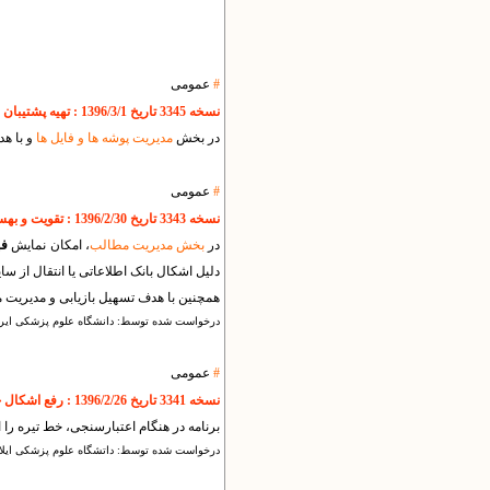
#
عمومی
نسخه 3345 تاریخ 1396/3/1 : تهیه پشتیبان به صورت خودکار در هنگام ویرایش فایل ها
در بخش
مدیریت پوشه ها و فایل ها
و با هدف
#
عمومی
نسخه 3343 تاریخ 1396/2/30 : تقویت و بهسازی امکانات بخش مدیریت مطالب
در
بخش مدیریت مطالب
، امکان نمایش
فه
دلیل اشکال بانک اطلاعاتی یا انتقال از 
همچنین با هدف تسهیل بازیابی و مدیریت
درخواست شده توسط: دانشگاه علوم پزشکی ایر
#
عمومی
نسخه 3341 تاریخ 1396/2/26 : رفع اشکال حذف خط تیره از ایمیل ها
برنامه در هنگام اعتبارسنجی، خط تیره ر
درخواست شده توسط: داتشگاه علوم پزشکی ایلا