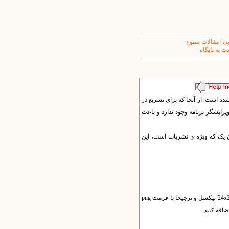
یی
|
مقالات متنوع
 به پایگاه
شده است. از آنجا که برای تسریع در
لود می شود. در نتیجه امکان ویرایش با ویرایشگر برنامه وجود ندارد و باعث
ن پذیر است. برای قالب مدرن یک که ویژه ی نشریات است، این
باز کنید. سپس تصویر و لینک مورد نظر خود را با ابعاد 24x24 پیکسل و ترجیحا با فرمت png
افه کنید.