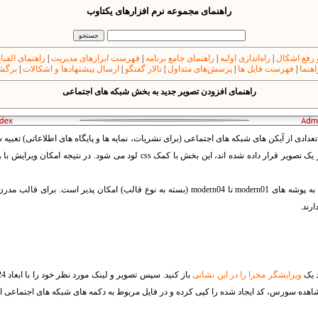
راهنمای مجموعه نرم افزارهای یکتاوب
 رفع اشکال
|
راه‌اندازی اولیه
|
راهنمای جامع برنامه
|
فهرست ابزارهای مدیریت
|
راهنمای الفبا
اهنما
|
فهرست فایل ها
|
پرسش‌های متداول
|
تالار گفتگو
|
ارسال پیشنهادها و اشکالات
|
برگشت
راهنمای افزودن تصویر جدید به بخش شبکه های اجتماعی
دادی از آیکن های شبکه های اجتماعی (برای نشریات، نمایه ها و پایگاه های اطلاعاتی) تعبیه 
بارگذاری تصاویر، کلیه ی آیکن ها در یک تصویر قرار داده شده اند، این بخش با کمک css 
ویرایش این دکمه ها از طریق ورود به پوشه های modern01 تا modern04 (بسته به نوع قالب) امکا
ارند.
د یک
ویرایشگر مجزا را در این نشانی
اهده سورس، کد ایجاد شده را کپی کرده و در فایل مربوط به دکمه های شبکه های اجتماعی اض