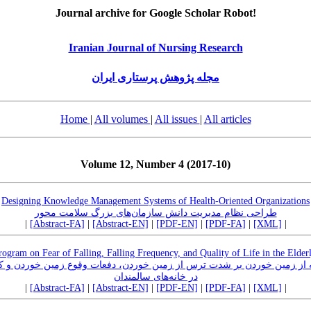
Journal archive for Google Scholar Robot!
Iranian Journal of Nursing Research
مجله پژوهش پرستاری ایران
Home
|
All volumes
|
All issues
|
All articles
Volume 12, Number 4 (2017-10)
Designing Knowledge Management Systems of Health-Oriented Organizations
طراحی نظام مدیریت دانش سازمان‌های بزرگ سلامت محور
|
[Abstract-FA]
|
[Abstract-EN]
|
[PDF-EN]
|
[PDF-FA]
|
[XML]
|
Program on Fear of Falling, Falling Frequency, and Quality of Life in the Elde
انه از زمین خوردن بر شدت ترس از زمین خوردن، دفعات وقوع زمین خوردن و 
در خانه‌های سالمندان
|
[Abstract-FA]
|
[Abstract-EN]
|
[PDF-EN]
|
[PDF-FA]
|
[XML]
|