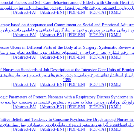
hosocial Factors and Self-Care Behaviors among Elderly with Chronic Heart Fa
ل روانی- اجتماعی و رفتارهای مراقبت از خود در سالمندان با نارسایی قلبی م
|
[Abstract-FA]
|
[Abstract-EN]
|
[PDF-EN]
|
[PDF-FA]
|
[XML]
|
erapy based on Acceptance and Commitment on Social and Emotional Adjustm
روه درمانی مبتنی بر پذیرش و تعهد بر سازگاری اجتماعی و عاطفی دانشجویان پ
|
[Abstract-FA]
|
[Abstract-EN]
|
[PDF-EN]
|
[PDF-FA]
|
[XML]
|
essure Ulcers in Different Parts of the Body after Surgery: Systematic Review 
نی زخم فشاری بعد از جراحی درقسمتهای مختلف بدن: مطالعه نظام مند و متا آن
|
[Abstract-FA]
|
[Abstract-EN]
|
[PDF-EN]
|
[PDF-FA]
|
[XML]
|
Nurses on Standards of Job Description at the Intensive Care Units of Brouje
 از استانداردهای شرح وظایف خود در بخش‌های مراقبت ویژه بیمارستان‌ها
1395
|
[Abstract-FA]
|
[Abstract-EN]
|
[PDF-EN]
|
[PDF-FA]
|
[XML]
|
ogic Parameters of Preterm Neonates with a Respiratory Distress Syndrome in
لوژیک نوزادان زودرس مبتلا به سندرم دیسترس تنفسی در وضعیت خوابیده به 
|
[Abstract-FA]
|
[Abstract-EN]
|
[PDF-EN]
|
[PDF-FA]
|
[XML]
|
nitive Beliefs and Tendency to Consume Psychoactive Drugs among Nurses in
 فراشناخت با گرایش به مصرف مواد روانگردان در پرستاران بیمارستان‌های 
|
[Abstract-FA]
|
[Abstract-EN]
|
[PDF-EN]
|
[PDF-FA]
|
[XML]
|