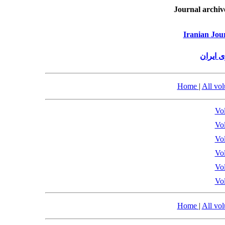
Journal archiv
Iranian Jou
 ایران
Home
|
All vo
Vol
Vol
Vol
Vol
Vol
Vol
Home
|
All vo