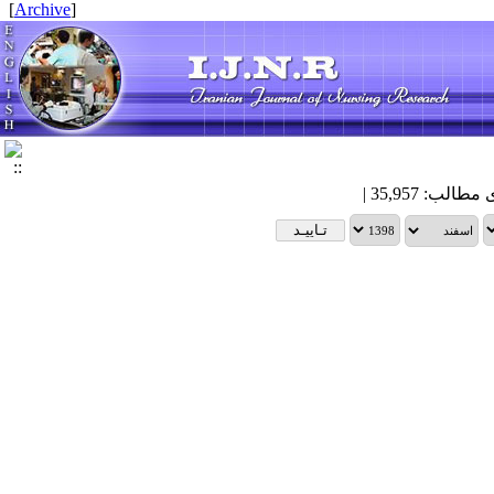
]
Archive
[