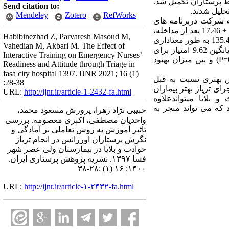
 پرستاران تکمیل شد.
Send citation to:
Mendeley
Zotero
RefWorks
51 % متاهل،94.6% مدرک کارشناسی، 64.9% شیفت درگردش، 62.2 % تجربه شرکت دربرنامه های
آموزشی در موردحوادث و بلایا را نداشتند. میانگین امتیاز دانش پرستاران از3.59 ± 10.97 قبل از مداخله به 3.22 ± 17.46 بعد از مداخله،
Habibinezhad Z, Parvaresh Masoud M,
میانگین امتیاز دقت پرستاران از 5.86 ± 15.16 به 4.25 ± 20.89 و میانگین امتیاز نگرش از 15.9 ± 125.8 به 14 ± 135.4 به طور معناداری
Vahedian M, Akbari M. The Effect of
). بیشترین تاثیرآموزش به روش تعاملی بر روی نگرش بر تریاژ با افزایش میانگین 9.62 امتیاز برای
Interactive Training on Emergency Nurses’
(P=
و بین میزان بهبود
Readiness and Attitude through Triage in
fasa city hospital 1397. IJNR 2021; 16 (1)
ش بهتری نسبت به قبل
:28-38
ای تریاژ بهتر بیماران
URL:
http://ijnr.ir/article-1-2432-fa.html
بلایا میتواندعلاوه
 که می تواند منجر به
حبیبی نژاد زهرا، پرورش مسعود محمد،
واحدیان مصطفی، اکبری معصومه. بررسی
تاثیر آموزش به روش تعاملی بر آمادگی و
نگرش پرستاران اورژانس در انجام تریاژ
حوادث و بلایا در بیمارستان ولی عصر شهر
فسا ۱۳۹۷. نشریه پژوهش پرستاری ایران.
۱۴۰۰; ۱۶ (۱) :۲۸-۳۸
URL:
http://ijnr.ir/article-۱-۲۴۳۲-fa.html