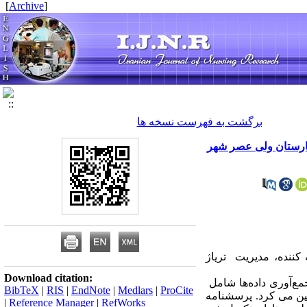
]
Archive
[
برگشت به فهرست نسخه ها
یمارستان ولی عصر شهر
کننده، مدیریت تریاژ
Download citation:
. ابزارجمع‌آوری داده‌ها شامل
BibTeX
|
RIS
|
EndNote
|
Medlars
|
ProCite
ین می کرد. پرسشنامه
|
Reference Manager
|
RefWorks