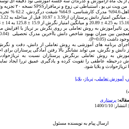
 از یک ماه ازآموزش و گذرندان سه جلسه آموزشی نود دقیقه ای توسط
، من ویت نی یو ، استنباطی تی زوج و نرم­افزار
SPSS
نسخه ۲۰ تجزیه وتحلیل شدند.
یافته ها: 59.5% نمونه ها زن، .4
چنین بین میزان بهبود شاخص دانش باآخرین مدرک تحصیلی
0.04)
 وجود داشت
(P=0.05)
.
ز اجرای برنامه های آموزشی به روش تعاملی از دانش، دقت و نگر
 دانش و نگرش، می تواند نشانگر بالا رفتن آمادگی پرستاران برای اجر
آموزش به روش تعاملی برنگرش پرستاران نسبت به تریاژحوادث و 
ش درحیطه عاطفی را تقویت کرده و یادگیری عمیق تررا ایجاد نماید
تریاژحوادث و بلایا شود.
س
،
آموزش تعاملی
،
تریاژ
،
بلایا
قاله:
پرستاری
ارسال پیام به نویسنده مسئول