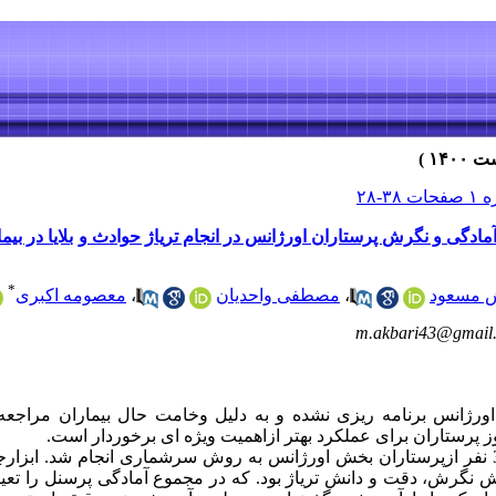
ادگی و نگرش پرستاران اورژانس در انجام تریاژ حوادث و بلایا در ب
*
 مسعود
،
مصطفی واحدیان
،
معصومه اکبری
m.akbari43@gmail
رژانس برنامه ریزی نشده و به دلیل وخامت حال بیماران مراجعه 
وز پرستاران برای عملکرد بهتر ازاهمیت ویژه ای برخوردار است.
روش کار : این مطالعه نیمه تجربی با 37 نفر ازپرستاران بخش اورژانس به روش سرشماری انجام شد
رش، دقت و دانش تریاژ بود. که در مجموع آمادگی پرسنل را تعی