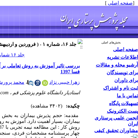
[
صفحه اصلی
]
بخش‌های اصلی
جلد ۱۶، شماره ۱ - ( فروردین و اردیبهشت ۱۴۰۰ )
صفحه اصلی
جلد ۱۶ شماره ۱ صفحات ۳۸-۲۸
اطلاعات نشریه
آرشیو مجله و مقالات
بررسی تاثیر آموزش به روش تعاملی بر آم
فسا 1397
برای نویسندگان
برای داوران
زهرا حبیبی نژاد
،
محمد پرورش
ثبت نام و اشتراک
استادیار دانشگاه علوم پزشکی قم ،
.com
تماس با ما
تسهیلات پایگاه
چکیده:
(۳۴۰۲ مشاهده)
پست الکترونیک
مقدمه: حجم پذیرش بیماران به بخش او
انجمن علمی پرستاری
بیماران، بسیار اهمیت دارد. آموزش به ر
ایران
مشاوران تحقیق کیفی
چهار پرسشنامه مشخصات فردی، سنجش نگ