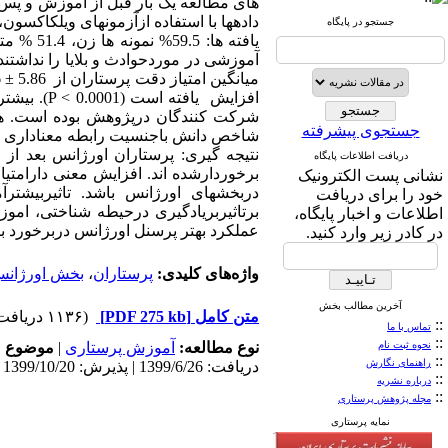
های مطالعه یک بار قبل از آموزش و پس
داده­ها با استفاده ازآزمونهای ویلکاکسون
جستجو در پایگاه
افزایش یافته است (
P < 0.0001
شرکت کنندگان درپژوهش بوده است. هم
جستجوی پیشرفته
شاخص دانش باجنسیت رابطه معناداری
نتیجه گیری: پرستاران اورژانس بعد ا
دریافت اطلاعات پایگاه
برخوردارشده اند. افزایش معنی دارامتیاز
نشانی پست الکترونیک
دربخشهای اورژانس باشد. تاثیربیشتر
خود را برای دریافت
برتاثیربریادگیری درحیطه شناختی، اموز
اطلاعات و اخبار پایگاه،
عملکرد بهتر پرسنل اورژانس دربرخورد با 
در کادر زیر وارد کنید.
واژه‌های کلیدی:
پرستاران
،
بخش اورژان
آخرین مطالب بخش
متن کامل
[PDF 275 kb]
(۱۱۳۶ دریافت)
::
تماس با ما
::
نحوه ثبت نام
نوع مطالعه:
آموزش پرستاری
|
موضوع م
::
راهنمای نگارش
دریافت: 1399/6/26 | پذیرش: 1399/10/20 | انتشار: 1400/1/10
::
درباره نشریه
::
مجله پژوهش پرستاری
نمایه پرستاری