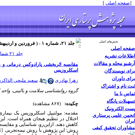
[
صفحه اصلی
]
بخش‌های اصلی
جلد ۲۱، شماره ۱ - ( فروردین و اردیبهشت ۱۴۰۵ )
صفحه اصلی
جلد ۲۱ شماره ۱ صفحات ۱۲-۱
اطلاعات نشریه
آرشیو مجله و مقالات
مقایسه اثربخشی پارادوکس درمانی و در
اسکلروزیس
برای نویسندگان
برای داوران
زهرا بهادری
،
سعید ملیحی الذاکری
ثبت نام و اشتراک
گروه روانشناسی سلامت و بالینی، واحد کر
تماس با ما
تسهیلات پایگاه
چکیده:
(۸۶۷ مشاهده)
پست الکترونیک
مقدمه: مولتیپل اسکلروزیس یک بیماری
انجمن علمی پرستاری
اختلال در تنظیم هیجان همراه است. این
ایران
کاهش دهند. ازاین‌رو، شناسایی و مقایسه 
مشاوران تحقیق کیفی