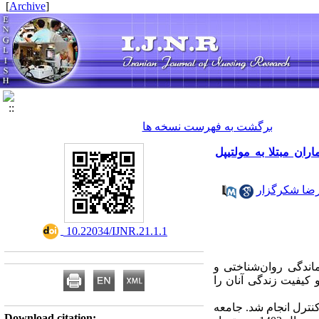
]
Archive
[
برگشت به فهرست نسخه ها
ان مبتلا به مولتیپل
رضا شکرگزار
‎ 10.22034/IJNR.21.1.1
اندگی روان‌شناختی و
 کیفیت زندگی آنان را
 با گروه کنترل انجام شد. جامعه
Download citation: