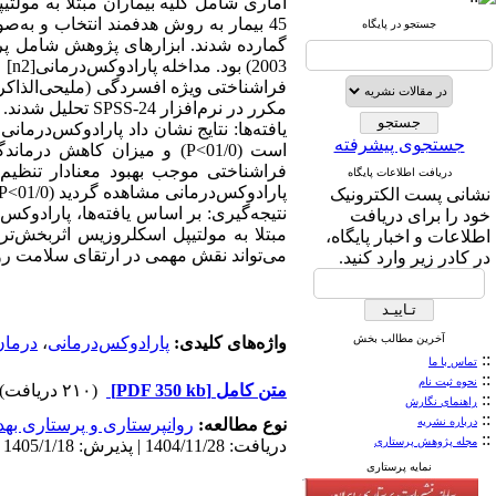
45 بیمار به روش هدفمند انتخاب و به
جستجو در پایگاه
مکرر در نرم‌افزار SPSS-24 تحلیل شدند.
یافته‌ها: نتایج نشان داد پارادوکس‌درما
جستجوی پیشرفته
است (01/0>P) و میزان کاهش
فراشناختی موجب بهبود معنادار تنظیم
دریافت اطلاعات پایگاه
پارادوکس‌درمانی مشاهده گردید (01/0>P).
نشانی پست الکترونیک
نتیجه‌گیری: بر اساس یافته‌ها، پارادوک
خود را برای دریافت
مبتلا به مولتیپل اسکلروزیس اثربخش‌تر 
اطلاعات و اخبار پایگاه،
می‌تواند نقش مهمی در ارتقای سلامت روان
در کادر زیر وارد کنید.
آخرین مطالب بخش
واژه‌های کلیدی:
پارادوکس‌درمانی
،
درمان
::
تماس با ما
::
نحوه ثبت نام
متن کامل
[PDF 350 kb]
(۲۱۰ دریافت)
::
راهنمای نگارش
::
درباره نشریه
نوع مطالعه:
روانپرستاری و پرستاری به
::
مجله پژوهش پرستاری
دریافت: 1404/11/28 | پذیرش: 1405/1/18 | انتشار: 1405/1/10
نمایه پرستاری