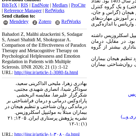
آماری شامل کلیه بیماران مبتلا به مولتیپل اسکلروزیس مراجعه‌کننده به درمانگاه بیمارستان نفت شهر تهران در سال 1403 بود. تعداد
BibTeX
|
RIS
|
EndNote
|
Medlars
|
ProCite
ختی) و یک گروه کنترل
|
Reference Manager
|
RefWorks
پرسشنامه درماندگی روان‌شناختی (کویینلس و نیلسون، 1988) و تنظیم هیجان (گراس و جان،
Send citation to:
139)در 7 جلسه 60 دقیقه‌ای و درمان مبتنی بر آموزش مهارت‌های
Mendeley
Zotero
RefWorks
 با استفاده از تحلیل واریانس با اندازه‌گیری
Bahadori Z, Malihi alzackerini S, Sodagar
لتیپل اسکلروزیس داشته
S, Ansari Shahidi M, Shokrgozar A.
 بود. در مقابل، درمان
Comparison of the Effectiveness of Paradox
اداری بیشتر از گروه
Therapy and Metacognitive Therapy on
Psychological Helplessness and Emotion
 تنظیم هیجان بیماران
Regulation in Patients with Multiple
 روان‌شناختی بیماران
Sclerosis. IJNR 2026; 21 (1) :1-12
URL:
http://ijnr.ir/article-1-3080-fa.html
بهادری زهرا، ملیحی الذاکرینی سعید،
سوداگر شیدا، انصاری شهیدی مجتبی،
زیس
شکرگزار علیرضا. مقایسه اثربخشی
پارادوکس درمانی و درمان فراشناختی بر
درماندگی روان شناختی و تنظیم هیجان در
بیماران مبتلا به مولتیپل اسکلروزیس.
ی و...)
نشریه پژوهش پرستاری ایران. ۱۴۰۵; ۲۱
(۱) :۱-۱۲
URL:
http://ijnr.ir/article-۱-۳۰۸۰-fa.html