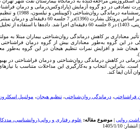
‌صورت تصادفی در دو گروه آزمایش (پارادوکس‌درمانی و درمان فراشنا
گمارده شدند. ابزارهای پژوهش شامل 
2003) بود. مداخله پارادوکس‌درمانی[n2] بر اساس پروتکل بشارت (6
فراشناختی ویژه افسردگی (ملیحی‌الذاکرینی، 1403) در 8 جلسه 60 دقیقه‌ای اجرا شد. داده‌ها
نی تأثیر معناداری بر کاهش درماندگی روان‌شناختی بیماران مبتلا به مو
 درماندگی در این گروه به‌طور معناداری بیش از گروه درمان فراشناختی
 هیجان شد و افزایش نمرات تنظیم هیجان در این گروه به‌طور معن
س‌درمانی در کاهش درماندگی روان‌شناختی و درمان فراشناختی در بهبود
است. بنابراین، انتخاب و به‌کارگیری این مداخلات متناسب با نیازهای
 آنان ایفا کند.
 فراشناختی
،
درماندگی روان‌شناختی
،
تنظیم هیجان
،
مولتیپل اسکلرو
داشت روانی
|
موضوع مقاله:
علوم رفتاری و روانی(روانشناسی، مددکار