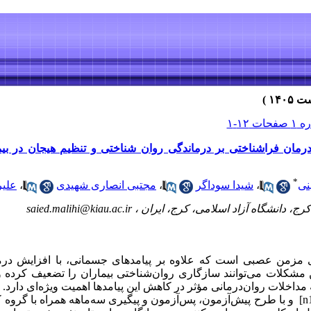
مان فراشناختی بر درماندگی روان شناختی و تنظیم هیجان در بیمار
*
نی
،
شیدا سوداگر
،
مجتبی انصاری شهیدی
،
علی
ج، دانشگاه آزاد اسلامی، کرج، ایران ،
saied.malihi@kiau.ac.ir
 مزمن عصبی است که علاوه بر پیامدهای جسمانی، با افزایش درم
 مشکلات می‌توانند سازگاری روان‌شناختی بیماران را تضعیف کرده و
مداخلات روان‌درمانی مؤثر در کاهش این پیامدها اهمیت ویژه‌ای دارد.
روش: این پژوهش با روش نیمه‌تجربی [n1] و با طرح پیش‌آزمون، پس‌آزمون و پیگیری سه‌ماهه همراه