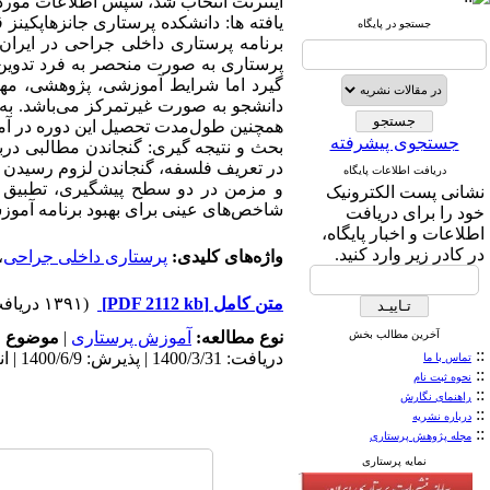
اینترنت انتخاب شد، سپس اطلاعات موردنیاز جمع‌آوری شدند
یافته ها: دانشکده پرستاری جانزهاپکین
جستجو در پایگاه
برنامه پرستاری داخلی جراحی در ایرا
پرستاری به صورت منحصر به فرد تدوین
گیرد اما شرایط آموزشی، پژوهشی، مها
دانشجو به صورت غیرتمرکز می‌باشد. به‌ج
همچنین طول‌مدت تحصیل این دوره در آمریکا، 6 ترم و در ایران، 4 ترم
جستجوی پیشرفته
بحث و نتیجه گیری: گنجاندن مطالبی دربا
در تعریف فلسفه، گنجاندن لزوم رسیدن ب
دریافت اطلاعات پایگاه
و مزمن در دو سطح پیشگیری، تطبیق ه
نشانی پست الکترونیک
شاخص‌‌های عینی برای بهبود برنامه آمو
خود را برای دریافت
اطلاعات و اخبار پایگاه،
در کادر زیر وارد کنید.
واژه‌های کلیدی:
پرستاری داخلی جراحی
،
متن کامل
[PDF 2112 kb]
(۱۳۹۱ دریافت)
آخرین مطالب بخش
نوع مطالعه:
آموزش پرستاری
|
موضوع م
::
دریافت: 1400/3/31 | پذیرش: 1400/6/9 | انتشار: 1400/10/10
تماس با ما
::
نحوه ثبت نام
::
راهنمای نگارش
::
درباره نشریه
::
مجله پژوهش پرستاری
نمایه پرستاری