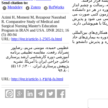
Send citation to:
ه، رسالت و چشم انداز
Mendeley
Zotero
RefWorks
ره در هر دو دانشکده
آزمون کتبی صورت می
Azimi H, Momeni M, Rezapour Nasrabad
ررسی می شود و پذیرش
R. Comparative Study of Medical and
 با هم‌پوشانی دارند.
Surgical Nursing Master's Education
Program in IRAN and USA. IJNR 2021; 16
مکاری‌های بین‌المللی
(5) :80-94
ره به بیماری‌های حاد
URL:
http://ijnr.ir/article-1-2565-fa.html
 و پذیرش دانشجو با
عظیمی حمیده، مومنی مریم، رضاپور
نصرآباد رفعت. مقایسه تطبیقی برنامه
آموزشی دوره کارشناسی ارشد پرستاری
داخلی جراحی ایران با آمریکا. نشریه
پژوهش پرستاری ایران. ۱۴۰۰; ۱۶ (۵)
:۸۰-۹۴
URL:
http://ijnr.ir/article-۱-۲۵۶۵-fa.html