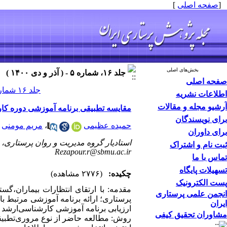
[
صفحه اصلی
]
بخش‌های اصلی
جلد ۱۶، شماره ۵ - ( آذر و دی ۱۴۰۰ )
صفحه اصلی
جلد ۱۶ شماره ۵ صفحات ۹۴-۸۰
اطلاعات نشریه
آرشیو مجله و مقالات
مقایسه تطبیقی برنامه آموزشی دوره کار
برای نویسندگان
حمیده عظیمی
،
مریم مومنی
برای داوران
استادیار گروه مدیریت و روان پرستاری، 
ثبت نام و اشتراک
Rezapour.r@sbmu.ac.ir
تماس با ما
تسهیلات پایگاه
چکیده:
(۲۷۷۶ مشاهده)
پست الکترونیک
مقدمه: با ارتقای انتظارات بیماران،
انجمن علمی پرستاری
پرستاری؛ ارائه برنامه آموزشی مرتبط با
ایران
ارزیابی برنامه آموزشی کارشناسی‌ارشد پر
مشاوران تحقیق کیفی