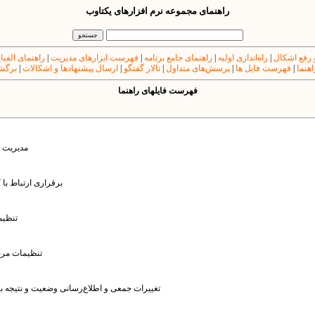
راهنمای مجموعه نرم افزارهای یکتاوب
 رفع اشکال
|
راه‌اندازی اولیه
|
راهنمای جامع برنامه
|
فهرست ابزارهای مدیریت
|
راهنمای الفبا
اهنما
|
فهرست فایل ها
|
پرسش‌های متداول
|
تالار گفتگو
|
ارسال پیشنهادها و اشکالات
|
برگشت
فهرست فایل​های راهنما
: مدیریت 
: برقراری ارتباط با 
: تنظ
: تنظیمات مر
: تغییرات جمعی و اطلاع‌رسانی وضعیت و نتیجه 