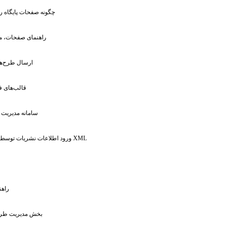
: چگونه صفحات پایگاه را
: راهنمای صفحات، م
: ارسال طرح‌
: قالب‌های 
: سامانه مدیریت
: ورود اطلاعات نشریات توسط فایل های XML
: را
: بخش مدیریت طر