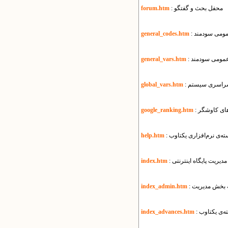
: محفل بحث و گفتگو
forum.htm
عمومی سودمند
general_codes.htm
 عمومی سودمند
general_vars.htm
ی سراسری سیستم
global_vars.htm
رهای کاوشگر
google_ranking.htm
ه‌ی نرم‌افزاری یکتاوب
help.htm
 مدیریت پایگاه اینترنتی
index.htm
به بخش مدیریت
index_admin.htm
ته‌ی یکتاوب
index_advances.htm