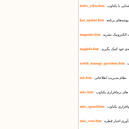
آشنایی با یکتاوب
index_yekta.htm
 پوشه‌های برنامه
last_update.htm
ت الکترونیک نشریه
magazine.htm
ه‌ی خود کمک بگیرید
maginfo.htm
ت
article_manage_questions.htm
: نظام مدیریت اطلاعاتی
mis.htm
 های نرم‌افزاری یکتاوب
misc.htm
م‌افزاری یکتاوب
misc_cpanel.htm
دآوری اخبار قطره
misc_cron.htm