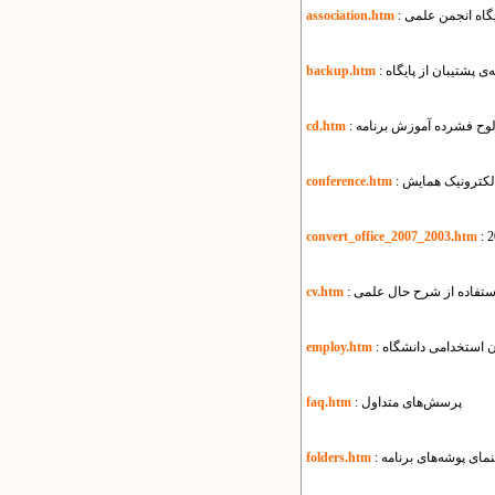
ایگاه انجمن علمی
association.htm
یه‌ی پشتیبان از پایگاه
backup.htm
 لوح فشرده آموزش برنامه
cd.htm
الکترونیک همایش
conference.htm
convert_office_2007_2003.htm
استفاده از شرح حال علمی
cv.htm
ون استخدامی دانشگاه
employ.htm
: پرسش‌های متداول
faq.htm
هنمای پوشه‌های برنامه
folders.htm