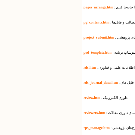
 جابه‌جا کنیم
pages_arrange.htm
طالب و فایل‌ها
pg_contents.htm
های پژوهشی
project_submit.htm
فتوشاپ برنامه
psd_template.htm
 اطلاعات علمی و فناوری
rds.htm
rds_journal_data.htm
: داوری الکترونیک
review.htm
هنمای داوری مقالات
reviewers.htm
ح‌های پژوهشی
rps_manage.htm