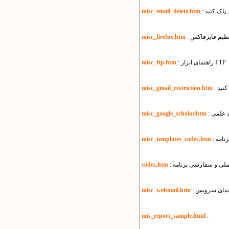
 پاک کنید
misc_email_delete.htm
تنظیم فایرفاکس
misc_firefox.htm
: راهنمای ابزار FTP
misc_ftp.htm
کنید
misc_gmail_restriction.htm
د علمی
misc_google_scholar.htm
رنامه
misc_templates_codes.htm
اصلی و سفارشی برنامه
codes.htm
misc_webmail.htm
mis_report_sample.html
: