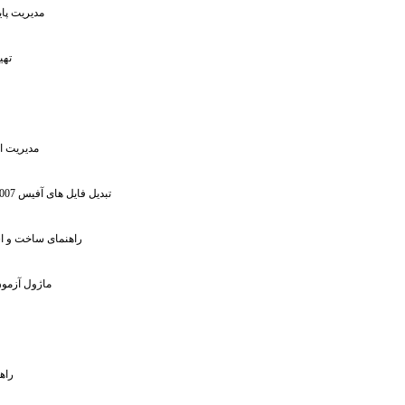
: مدیریت پ
: ته
:
: مدیریت 
: تبدیل فایل های آفیس 2007
: راهنمای ساخت و 
: ماژول آزم
: را