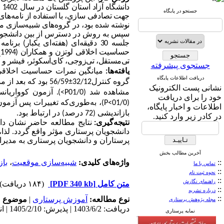
د
جستجو در پایگاه
جهت تصادفی سازی، با استفاده از نامه‌های
نوشته شده بود، در گروه‌های شبیه‌سازی مو
سپس به روش در دسترس از بین دانشجویانی
جلسه 30 دقیقه‌ای (هفته‌ای یکبار) برنامه شبیه‌سازی موقعیت و بازاندیشی
حساسیت اخلاقی لوتزن و همکاران (1994) قبل و بعد از مداخله تکمیل شد. داده‌ها با استفاده از نرم‌افزار
تی‌مستقل، تی‌زوجی، کای‌اسکوئر، فیشر و آنا
جستجوی پیشرفته
یافته
ها:
میانگین نمرات حساسیت اخلاقی ق
دریافت اطلاعات پایگاه
گروه کنترل32/12
±
56/59 بود که بعد از مداخله به ترتیب 78/9
نشانی پست الکترونیک
مشاهده شد
(
01/0
P
<
).
آزمون کوواریانس
خود را برای دریافت
P<
01/0
(
اطلاعات و اخبار پایگاه،
بازاندیشی (72 درصد) در ارتباط بود.
در کادر زیر وارد کنید.
نتیجه‌گیری:
نتایج مطالعه حاضر نشان دا
دانشجویان پرستاری مؤثر واقع گردد. لذ
پرستاران و دانشجویان پرستاری به مدیران
آخرین مطالب بخش
::
واژه‌های کلیدی:
شبیه‌سازی موقعیت
،
باز
تماس با ما
::
نحوه ثبت نام
::
راهنمای نگارش
متن کامل
[PDF 340 kb]
(۱۸۴ دریافت)
::
درباره نشریه
::
نوع مطالعه:
آموزش پرستاری
|
موضوع م
مجله پژوهش پرستاری
دریافت: 1403/6/2 | پذیرش: 1405/2/10 | انتشار: 1405/2/10
نمایه پرستاری