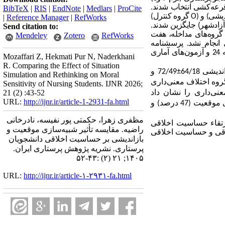
 به صورت قرعه‌کشی انتخاب شدند.
BibTeX
|
RIS
|
EndNote
|
Medlars
|
ProCite
یشی) و (
O
گروه کنترل)
|
Reference Manager
|
RefWorks
آزادشهر) جایگزین شدند.
Send citation to:
گروه‌های مداخله، هفت
Mendeley
Zotero
RefWorks
 انجام نشد. پرسشنامه
نسخه 24 و آزمون‌های آماری
Mozaffari Z, Hekmati Pur N, Naderkhani
R. Comparing the Effect of Situation
±
72/49 و
Simulation and Rethinking on Moral
 گروه اختلاف معنی‌داری
Sensitivity of Nursing Students. IJNR 2026;
21 (2) :43-52
نی‌داری را نشان داد
URL:
http://ijnr.ir/article-1-2931-fa.html
)، به‌طوری‌که تغییرات پس آزمون در ارتباط با حساسیت اخلاقی با مداخله آموزش به روش شبیه‌سازی موقعیت (47 درصد) و
مظفری زهرا، حکمتی پور نفیسه، نادرخانی
رتقاء حساسیت اخلاقی
راضیه. مقایسه تأثیر شبیه‌سازی موقعیت و
لاقی و حساسیت اخلاقی
بازاندیشی بر حساسیت اخلاقی دانشجویان
پرستاری. نشریه پژوهش پرستاری ایران.
۱۴۰۵; ۲۱ (۲) :۴۳-۵۲
URL:
http://ijnr.ir/article-۱-۲۹۳۱-fa.html