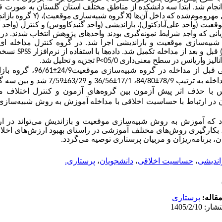
انشگاه‌ آزاد استان گلستان در سال 1402 انجام شد. ابتدا سه دانشکده از مناطق مختلف استان گلستان
 مهروموم‌شده که داخل آن‌ها (
X
گروه شبیه‌سازی موقعیت)، (
Y
گروه بازاند
قعیت (واحد علی‌آبادکتول)، بازاندیشی (واحد گنبدکاووس) و کنترل (واحد 
 که واجد شرایط نمونه‌گیری بودند واحدهای پژوهش انتخاب شدند. در 
اجرا شد. در گروه کنترل مداخله ای
SPSS
لیز واریانس در سطح معنی‌داری 05/0
P<
تجزیه و تحلیل شد.
بل از مداخله در گروه شبیه‌سازی موقعیت24/9
±
96/61، گروه بازاندیشی 64/18
±
84/80، 17/1
±
36/56 و 63/29
±
7/59 شد و بین سه
 با حذف اثر پیش ­آزمون بین گروه‌های آزمون و کنترل اختلاف مع
د که آموزش به روش شبیه‌سازی موقعیت و بازاندیش می‌تواند در ا
ا، بکارگیری روش‌های مختلف آموزشی در راستای بهبود ارزش‌های اخ
، برنامه‌ریزان و مربیان پرستاری توصیه می‌گردد.
اندیشی
،
حساسیت اخلاقی
،
دانشجویان
،
پرستاری.
قاله:
پرستاری