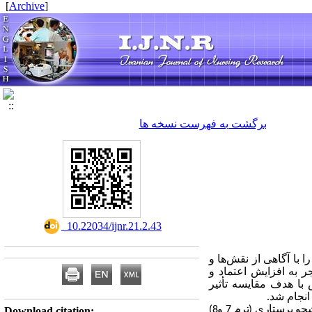
]
Archive
[
برگشت به فهرست نسخه ها
‎ 10.22034/ijnr.21.2.43
 با آگاهی از نقش‌ها و
 به افزایش اعتماد و
با هدف مقایسه تأثیر
انجام شد.
مطالعه تجربی با طرح پیش‌آزمون-پس‌آزمون همراه با گروه کنترل بود که بر روی 75 دانشجو پرستاری (ترم 7 و8)
Download citation: