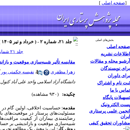
[
صفحه اصلی
]
بخش‌های اصلی
جلد ۲۱، شماره ۲ - ( خرداد و تیر ۱۴۰۵ )
صفحه اصلی
جلد ۲۱ شماره ۲ صفحات ۵۲-۴۳
اطلاعات نشریه
آرشیو مجله و مقالات
مقایسه تأثیر شبیه‌سازی موقعیت و بازا
برای نویسندگان
*
زهرا مظفری
،
نفیسه حکمتی پور
برای داوران
دانشگاه آزاد اسلامی واحد علی آباد کتول 
ثبت نام و اشتراک
تماس با ما
چکیده:
(۹۳۰ مشاهده)
تسهیلات پایگاه
پست الکترونیک
مقدمه:
حساسیت اخلاقی، اولین گام در فرآ
انجمن علمی پرستاری
مسئولیت‌های پرستار در موقعیت‌های با
ایران
رضایتمندی بیماران از کیفیت مراقبت‌های
مشاوران تحقیق کیفی
شبیه‌سازی موقعیت و بازاندیشی بر حساس
روش کار:
این پژوهش یک